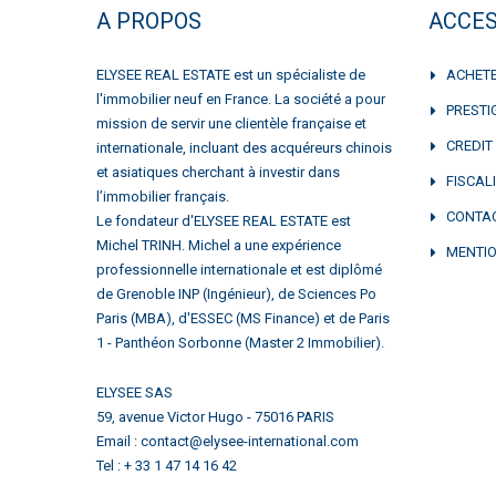
A PROPOS
ACCES
ELYSEE REAL ESTATE est un spécialiste de
ACHET
l'immobilier neuf en France. La société a pour
PRESTI
mission de servir une clientèle française et
CREDIT
internationale, incluant des acquéreurs chinois
et asiatiques cherchant à investir dans
FISCAL
l’immobilier français.
CONTA
Le fondateur d'ELYSEE REAL ESTATE est
Michel TRINH. Michel a une expérience
MENTIO
professionnelle internationale et est diplômé
de Grenoble INP (Ingénieur), de Sciences Po
Paris (MBA), d'ESSEC (MS Finance) et de Paris
1 - Panthéon Sorbonne (Master 2 Immobilier).
ELYSEE SAS
59, avenue Victor Hugo - 75016 PARIS
Email : contact@elysee-international.com
Tel : + 33 1 47 14 16 42