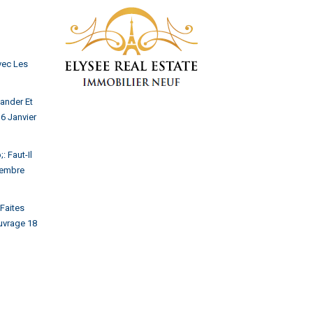
vec Les
ander Et
6 Janvier
 Faut-Il
embre
Faites
uvrage
18