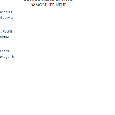
ander Et
6 Janvier
 Faut-Il
embre
Faites
uvrage
18