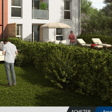
ACHETER
- Appa