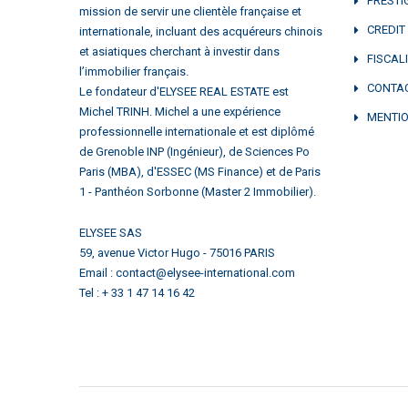
PRESTI
mission de servir une clientèle française et
CREDIT
internationale, incluant des acquéreurs chinois
et asiatiques cherchant à investir dans
FISCAL
l’immobilier français.
CONTA
Le fondateur d'ELYSEE REAL ESTATE est
Michel TRINH. Michel a une expérience
MENTIO
professionnelle internationale et est diplômé
de Grenoble INP (Ingénieur), de Sciences Po
Paris (MBA), d'ESSEC (MS Finance) et de Paris
1 - Panthéon Sorbonne (Master 2 Immobilier).
ELYSEE SAS
59, avenue Victor Hugo - 75016 PARIS
Email : contact@elysee-international.com
Tel : + 33 1 47 14 16 42