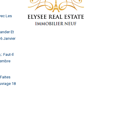
vec Les
ander Et
6 Janvier
 Faut-Il
embre
Faites
uvrage
18