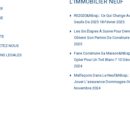
L’IMMOBILIER NEUF
ER
RE2020&nbsp;: Ce Qui Change A
GE
Seuils De 2025
18 Février 2025
Les Six Étapes À Suivre Pour Dem
ITE
Obtenir Son Permis De Construire
2025
CTEZ-NOUS
Faire Construire Sa Maison&nbsp;:
NS LEGALES
Opter Pour Un Toit Blanc ?
13 Déc
2024
Malfaçons Dans Le Neuf&nbsp;: 
Jouer L’assurance Dommages-O
Novembre 2024