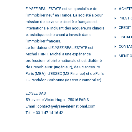
ELYSEE REAL ESTATE est un spécialiste de
ACHET
l'immobilier neuf en France. La société a pour
PRESTI
mission de servir une clientèle française et
CREDIT
internationale, incluant des acquéreurs chinois
et asiatiques cherchant à investir dans
FISCAL
l’immobilier français.
CONTA
Le fondateur d'ELYSEE REAL ESTATE est
Michel TRINH. Michel a une expérience
MENTIO
professionnelle internationale et est diplômé
de Grenoble INP (Ingénieur), de Sciences Po
Paris (MBA), d'ESSEC (MS Finance) et de Paris
1 - Panthéon Sorbonne (Master 2 Immobilier).
ELYSEE SAS
59, avenue Victor Hugo - 75016 PARIS
Email : contact@elysee-international.com
Tel : + 33 1 47 14 16 42