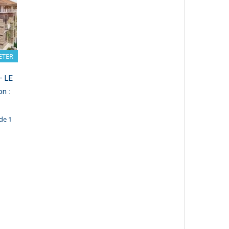
ETER
– LE
n :
de 1