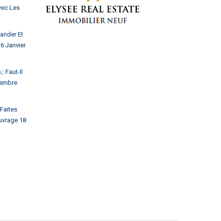
vec Les
ander Et
6 Janvier
 Faut-Il
embre
Faites
uvrage
18