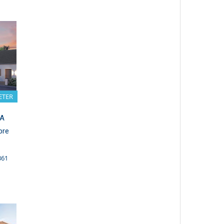
ETER
LA
bre
361